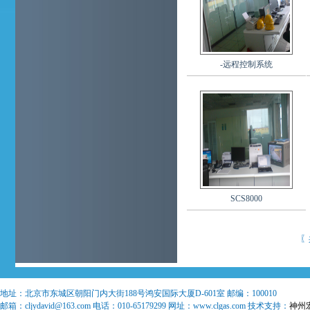
-远程控制系统
SCS8000
〖
地址：
北京市东城区朝阳门内大街188号鸿安国际大厦D-601室
邮编：
100010
邮箱：
cljydavid@163.com
电话：
010-65179299
网址：www.clgas.com 技术支持：
神州